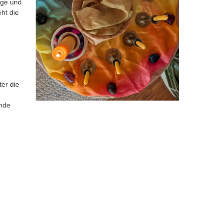
ige und 
ht die 
er die 
 
nde 