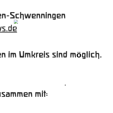
gen-Schwenningen
s.de
n im Umkreis sind m
glich.
ö
,
usammen mit: