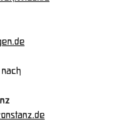
en.de
 nach
anz
onstanz.de