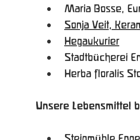
•
Maria Bosse, Eur
•
Sonja Veit, Kera
•
Hegaukurier
•
Stadtb
cherei E
ü
•
Herba floralis St
Unsere Lebensmittel b
•
Steigm
hle Eng
ü