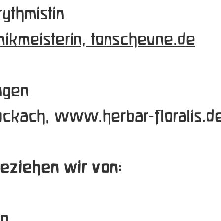
ythmistin 
mikmeisterin,
 tonscheune.de
ngen
ockach, 
www.herbar-floralis.d
eziehen wir von:
en